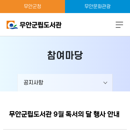
무안군청
무안문화관광
모
바
일
메
참여마당
뉴
버
튼
열
기
공지사항
무안군립도서관 9월 독서의 달 행사 안내