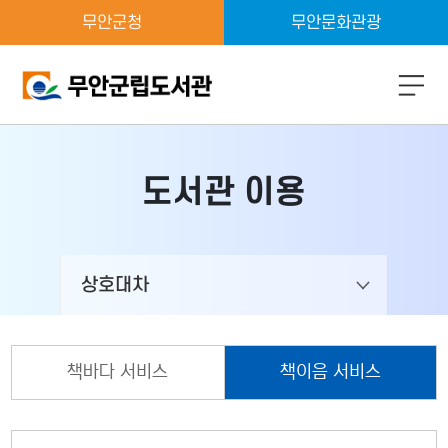
무안군청
무안문화관광
모
바
일
메
도서관 이용
뉴
버
튼
열
기
상호대차
책바다 서비스
책이음 서비스